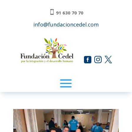

91 630 70 70
info@fundacioncedel.com


