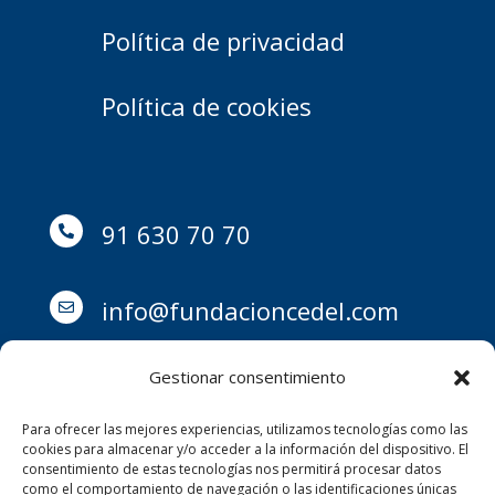
Política de privacidad
Política de cookies
91 630 70 70

info@fundacioncedel.com

Gestionar consentimiento
Para ofrecer las mejores experiencias, utilizamos tecnologías como las
Avd. Barrancos 7, 28290,

cookies para almacenar y/o acceder a la información del dispositivo. El
consentimiento de estas tecnologías nos permitirá procesar datos
como el comportamiento de navegación o las identificaciones únicas