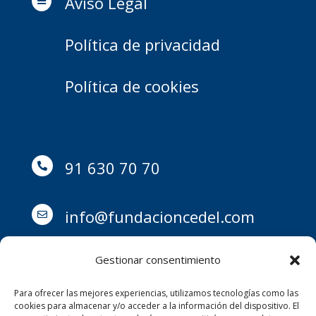
Aviso Legal

Política de privacidad
Política de cookies
91 630 70 70

info@fundacioncedel.com

Gestionar consentimiento
Para ofrecer las mejores experiencias, utilizamos tecnologías como las
Avd. Barrancos 7, 28290,

cookies para almacenar y/o acceder a la información del dispositivo. El