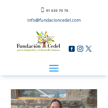

91 630 70 70
info@fundacioncedel.com


