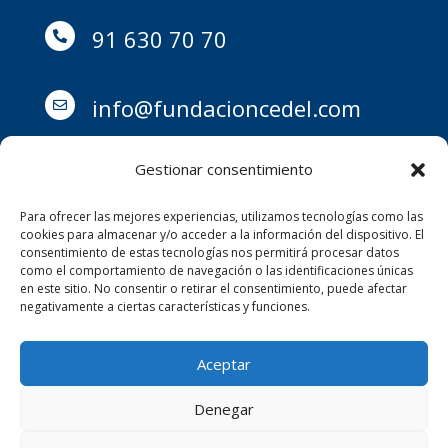
91 630 70 70

info@fundacioncedel.com

Gestionar consentimiento
Para ofrecer las mejores experiencias, utilizamos tecnologías como las
Avd. Barrancos 7, 28290,

cookies para almacenar y/o acceder a la información del dispositivo. El
consentimiento de estas tecnologías nos permitirá procesar datos
como el comportamiento de navegación o las identificaciones únicas
Las Rozas (Comunidad de
en este sitio. No consentir o retirar el consentimiento, puede afectar
negativamente a ciertas características y funciones.
Madrid)
Aceptar
Todos los derechos reservados © 2026
Fundación Cedel
Denegar