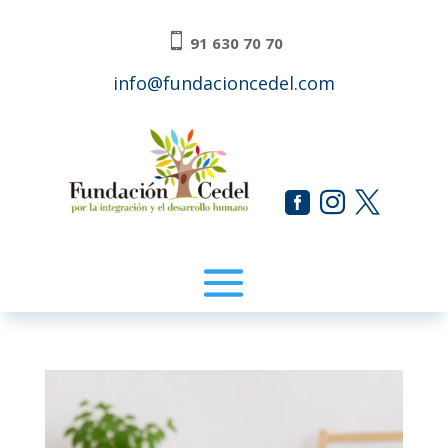

91 630 70 70
info@fundacioncedel.com


