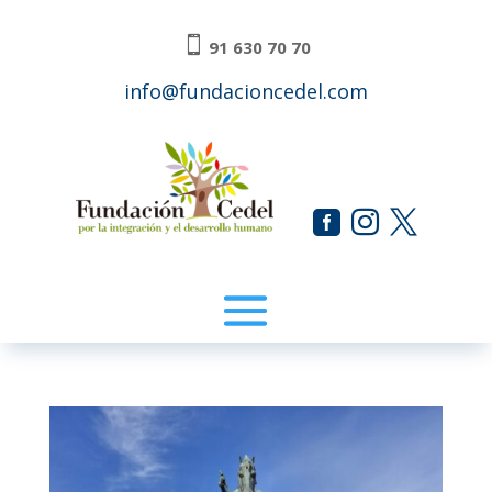

91 630 70 70
info@fundacioncedel.com


