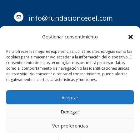
info@fundacioncedel.com

Gestionar consentimiento
Para ofrecer las mejores experiencias, utilizamos tecnologías como las
Avd. Barrancos 7, 28290,

cookies para almacenar y/o acceder a la información del dispositivo. El
consentimiento de estas tecnologías nos permitirá procesar datos
como el comportamiento de navegación o las identificaciones únicas
Las Rozas (Comunidad de
en este sitio. No consentir o retirar el consentimiento, puede afectar
negativamente a ciertas características y funciones.
Madrid)
Aceptar
Todos los derechos reservados © 2026
Fundación Cedel
Denegar
Ver preferencias