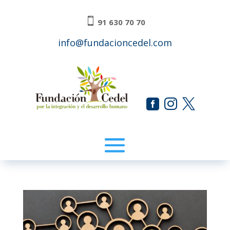

91 630 70 70
info@fundacioncedel.com


