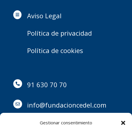
Aviso Legal

Política de privacidad
Política de cookies
91 630 70 70

info@fundacioncedel.com

Gestionar consentimiento