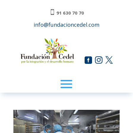

91 630 70 70
info@fundacioncedel.com


