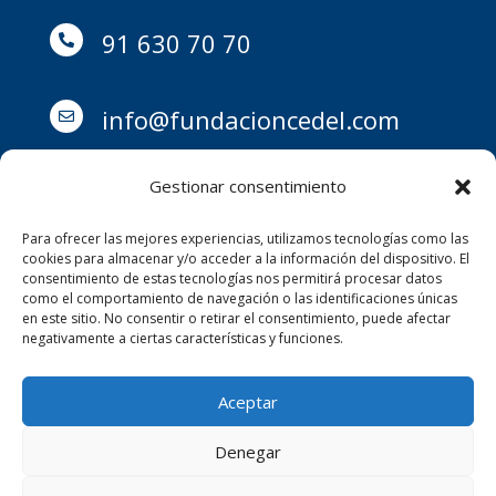
91 630 70 70

info@fundacioncedel.com

Gestionar consentimiento
Para ofrecer las mejores experiencias, utilizamos tecnologías como las
Avd. Barrancos 7, 28290,

cookies para almacenar y/o acceder a la información del dispositivo. El
consentimiento de estas tecnologías nos permitirá procesar datos
como el comportamiento de navegación o las identificaciones únicas
Las Rozas (Comunidad de
en este sitio. No consentir o retirar el consentimiento, puede afectar
negativamente a ciertas características y funciones.
Madrid)
Aceptar
Todos los derechos reservados © 2026
Fundación Cedel
Denegar