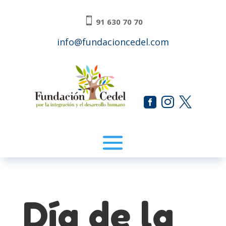

91 630 70 70
info@fundacioncedel.com



Día de la